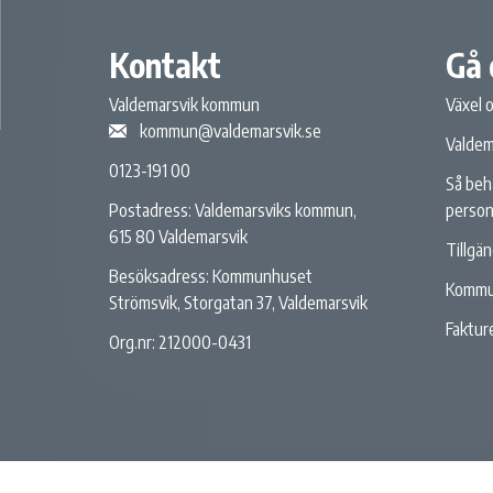
Kontakt
Gå 
Valdemarsvik kommun
Växel 
kommun@valdemarsvik.se
Valdem
0123-191 00
Så beh
person
Postadress: Valdemarsviks kommun,
615 80 Valdemarsvik
Tillgä
Besöksadress: Kommunhuset
Kommu
Strömsvik, Storgatan 37, Valdemarsvik
Fakture
Org.nr: 212000-0431