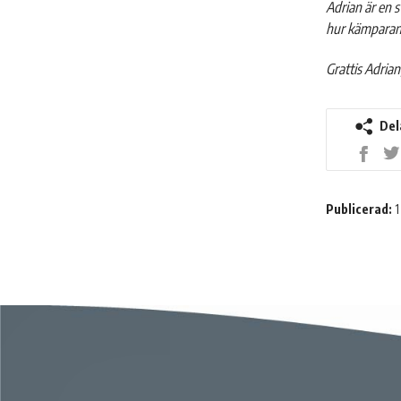
Adrian är en s
hur kämparanda
Grattis Adrian
Del
Dela
på
Faceb
Publicerad:
1