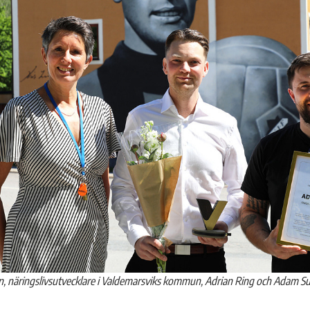
, näringslivsutvecklare i Valdemarsviks kommun, Adrian Ring och Adam 