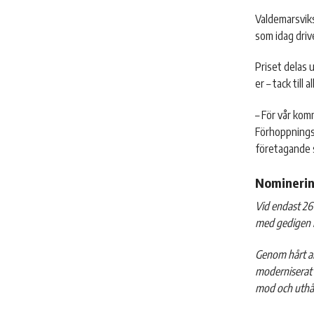
Valdemarsviks
som idag driv
Priset delas
er – tack till 
– För vår kom
Förhoppningsv
företagande s
Nomineri
Vid endast 26 
med gedigen h
Genom hårt ar
moderniserat 
mod och uthål