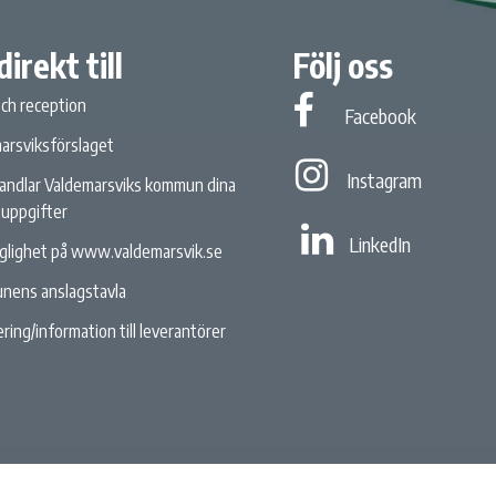
direkt till
Följ oss
och reception
Facebook
Facebook
arsviksförslaget
Instagram
Instagram
andlar Valdemarsviks kommun dina
uppgifter
Linked In
LinkedIn
nglighet på www.valdemarsvik.se
nens anslagstavla
ring/information till leverantörer