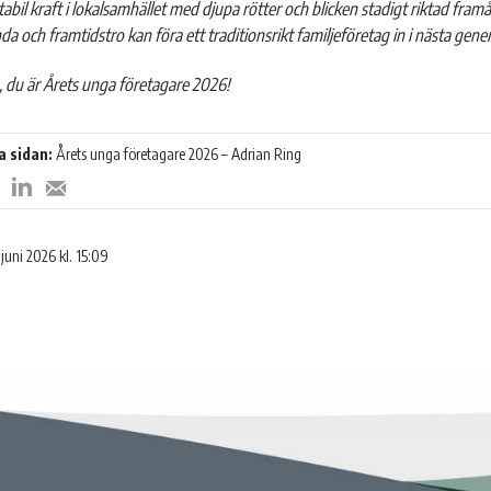
tabil kraft i lokalsamhället med djupa rötter och blicken stadigt riktad framåt
 och framtidstro kan föra ett traditionsrikt familjeföretag in i nästa gene
, du är Årets unga företagare 2026!
a sidan:
Årets unga företagare 2026 – Adrian Ring
Dela
Dela
Dela
på
på
med
LinkedIn
Twitter
ook
e-
 juni 2026 kl. 15:09
post