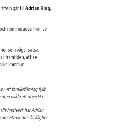
iteln går till
Adrian Ring
,
 och nominerades fram av
soner som vågar satsa.
 i framtiden, att se
rsviks kommun.
r ett familjeföretag fyllt
utan valde att utveckla.
sitt hantverk har Adrian
om vittnar om skicklighet,