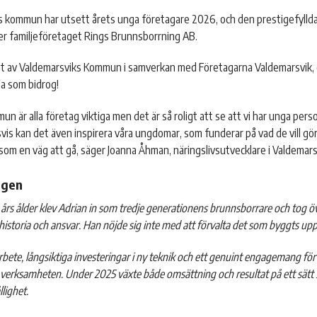
 kommun har utsett årets unga företagare 2026, och den prestigefyllda t
er familjeföretaget
Rings Brunnsborrning
AB.
 ut av Valdemarsviks Kommun i samverkan med
Företagarna Valdemarsvik
,
alla som bidrog!
mun är alla företag viktiga men det är så roligt att se att vi har unga per
is kan det även inspirera våra ungdomar, som funderar på vad de vill göra
om en väg att gå, säger Joanna Åhman, näringslivsutvecklare i Valdema
ngen
års ålder klev Adrian in som tredje generationens brunnsborrare och tog öve
istoria och ansvar. Han nöjde sig inte med att förvalta det som byggts upp 
bete, långsiktiga investeringar i ny teknik och ett genuint engagemang för 
verksamheten. Under 2025 växte både omsättning och resultat på ett sätt s
lighet.