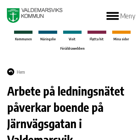
Meny
Kommunen
Näringsliv
Visit
Flytta hit
Mina sidor
Föräldrawebben
Hem
Arbete på ledningsnätet
påverkar boende på
Järnvägsgatan i
Valdemarsvik