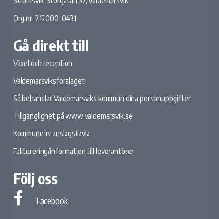
Strömsvik, Storgatan 37, Valdemarsvik
Org.nr: 212000-0431
Gå direkt till
Växel och reception
Valdemarsviksförslaget
Så behandlar Valdemarsviks kommun dina personuppgifter
Tillgänglighet på www.valdemarsvik.se
Kommunens anslagstavla
Fakturering/information till leverantörer
Följ oss
Facebook
Facebook